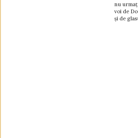
nu urmați
prin Hristos
voi de Do
în ce-i 
și de glas