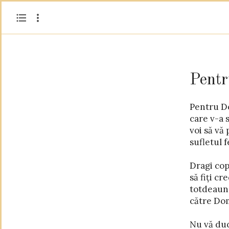
Pent
Pentru D
Voi copi
care v-a sf
fiți cuminți și b
voi să vă 
și cu dra
sufletul fe
lăudați pe Dumn
Dragi copi
Cu cre
să fiți cr
de păc
totdeauna
în ce-i bin
către Do
primii 
Nu vă duce
Voi copii 