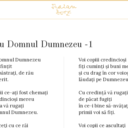
ru Domnul Dumnezeu -1
omnul Dumnezeu

ii credincioși

ințit

uni mereu

păstrați, de rău

g în cor voioși

rit.

ezeu.

i ce-ați fost chemați

dință vă rugați

edincioși mereu

at fugiți

 vă rugați

e să-nvățați

mnul Dumnezeu.

voi să fiți.

ți cu ce răi

ce ascultați
