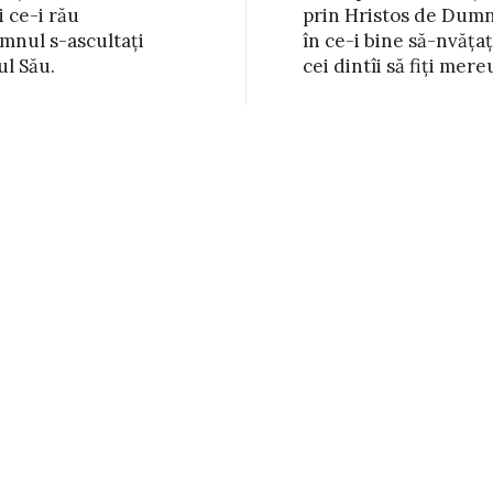
 ce-i rău

 de Dumnezeu

mnul s-ascultați

bine să-nvățați

ul Său.
