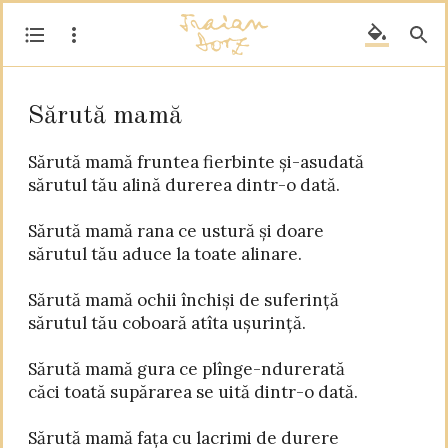
Sărută mamă
Sărută mamă fruntea fierbinte și-asudată

sărutul tău alină durerea dintr-o dată.

Sărută mamă rana ce ustură și doare

sărutul tău aduce la toate alinare.

Sărută mamă ochii închiși de suferință

sărutul tău coboară atîta ușurință.

Sărută mamă gura ce plînge-ndurerată

căci toată supărarea se uită dintr-o dată.

Sărută mamă fața cu lacrimi de durere
