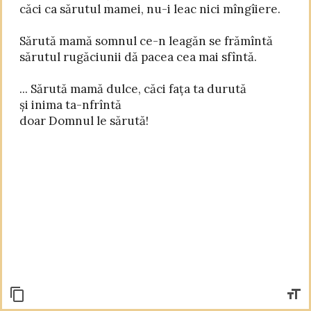
căci ca sărutul mamei, nu-i leac nici mîngîiere.

Sărută mamă somnul ce-n leagăn se frămîntă

sărutul rugăciunii dă pacea cea mai sfîntă.

... Sărută mamă dulce, căci fața ta durută

și inima ta-nfrîntă
