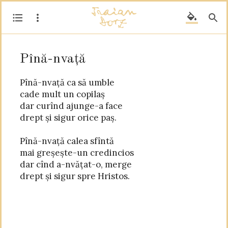
Pînă-nvață
Pînă-nvață ca să umble

cade mult un copilaș

dar curînd ajunge-a face

drept și sigur orice paș.

Pînă-nvață calea sfîntă

mai greșește-un credincios

dar cînd a-nvățat-o, merge
