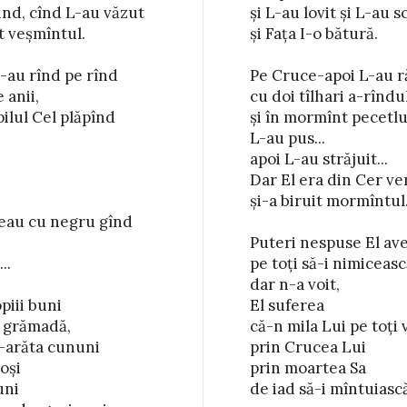
nd, cînd L-au văzut

vit și L-au scuipat

t veșmîntul.

-o bătură.

-au rînd pe rînd

i L-au răstignit

 anii,

-rîndul

ilul Cel plăpînd

înt pecetluit

teau cu negru gînd

.

ă,

iii buni

erea

i grămadă,

pe toți voia

e-arăta cununi

ucea Lui

oși

 Sa

ni

scă.
