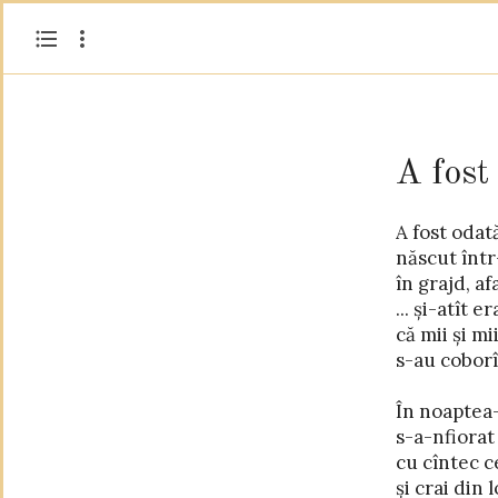
A fost
A fost odat
ei ascultau 
născut într-
cîntări cum nim
în grajd, af
povești cum nime
... și-atît e
de zări cu
că mii și mi
s-au coborî
... Dar într-o
În noaptea-
L-au
s-a-nfiorat
L-au
cu cîntec c
și L-a
și crai din
cu spinii L