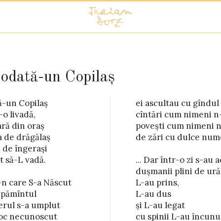
 odată-un Copilaș
ă-un Copilaș

cu gîndul dus

o livadă,

eni n-a adus

ară din oraș

ni n-a mai spus

ra de drăgălaș

 dulce nume.

i de îngerași

t să-L vadă.

 zi s-au adunat

n care S-a Născut

 prins,

 pămîntul

 dus

erul s-a umplut

u legat

 loc necunoscut

-au încununat
