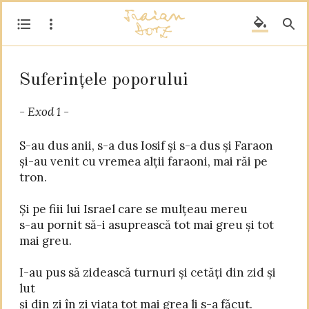
Suferințele poporului
- Exod 1 -
S-au dus anii, s-a dus Iosif și s-a dus și Faraon

și-au venit cu vremea alții faraoni, mai răi pe 
tron.

Și pe fiii lui Israel care se mulțeau mereu

s-au pornit să-i asuprească tot mai greu și tot 
mai greu.

I-au pus să zidească turnuri și cetăți din zid și 
lut

și din zi în zi viața tot mai grea li s-a făcut.
