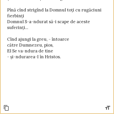
Pînă cînd strigînd la Domnul toți cu rugăciuni 
fierbinți

Domnul S-a-ndurat să-i scape de aceste 
suferinți...

Cînd ajungi la greu, - întoarce

către Dumnezeu, pios,

El Se va-ndura de tine

- și-ndurarea-I în Hristos.
