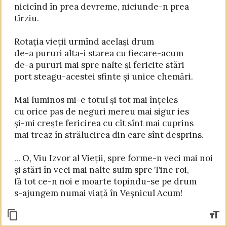
nicicînd în prea devreme, niciunde-n prea 
tîrziu.

Rotația vieții urmînd același drum

de-a pururi alta-i starea cu fiecare-acum

de-a pururi mai spre nalte și fericite stări

port steagu-acestei sfinte și unice chemări.

Mai luminos mi-e totul și tot mai înțeles

cu orice pas de neguri mereu mai sigur ies

și-mi crește fericirea cu cît sînt mai cuprins

mai treaz în strălucirea din care sînt desprins.

... O, Viu Izvor al Vieții, spre forme-n veci mai noi

și stări în veci mai nalte suim spre Tine roi,

fă tot ce-n noi e moarte topindu-se pe drum
