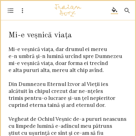
Mi-e veșnică viața
Mi-e veșnică viața, dar drumul ei mereu

e-n umbră și-n lumină urcînd spre Dumnezeu

mi-e veșnică viața, doar forma ei trecînd

e alta pururi alta, mereu alt chip avînd.

Din Dumnezeu Eternul Izvor al Vieții ies

alcătuit în chipul crezut dar ne-nțeles

trimis pentru-o lucrare și-un țel nepieritor

cuprind eterna taină și ard eternul dor.

Vegheat de Ochiul Veșnic de-a pururi neascuns

cu limpede lumină e-adîncul meu pătruns

știut cu ușurință ce sînt și ce-am să fiu
