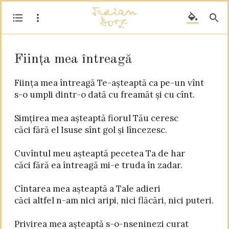
Ființa mea întreagă
Ființa mea întreagă Te-așteaptă ca pe-un vînt

s-o umpli dintr-o dată cu freamăt și cu cînt.

Simțirea mea așteaptă fiorul Tău ceresc

căci fără el Isuse sînt gol și lîncezesc.

Cuvîntul meu așteaptă pecetea Ta de har

căci fără ea întreagă mi-e truda în zadar.

Cîntarea mea așteaptă a Tale adieri

căci altfel n-am nici aripi, nici flăcări, nici puteri.

Privirea mea așteaptă s-o-nseninezi curat
