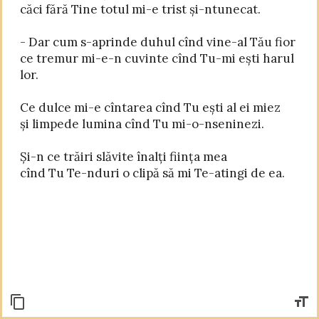
căci fără Tine totul mi-e trist și-ntunecat.

- Dar cum s-aprinde duhul cînd vine-al Tău fior

ce tremur mi-e-n cuvinte cînd Tu-mi ești harul 
lor.

Ce dulce mi-e cîntarea cînd Tu ești al ei miez

și limpede lumina cînd Tu mi-o-nseninezi.

Și-n ce trăiri slăvite înalți ființa mea
