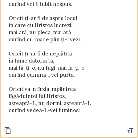
curînd vei fi iubit nespus.

Oricît ți-ar fi de aspru locul

în care cu Hristos lucrezi,

mai ară, nu pleca, mai ară

curînd cu roade plin ți-l vezi.

Oricît ți-ar fi de neplătită

în lume datoria ta,

mai fă-ți-o, nu fugi, mai fă-ți-o

curînd cununa-i vei purta.

Oricît va-ntîrzia-mplinirea

făgăduinței lui Hristos,

așteaptă-L, nu dormi, așteaptă-L
