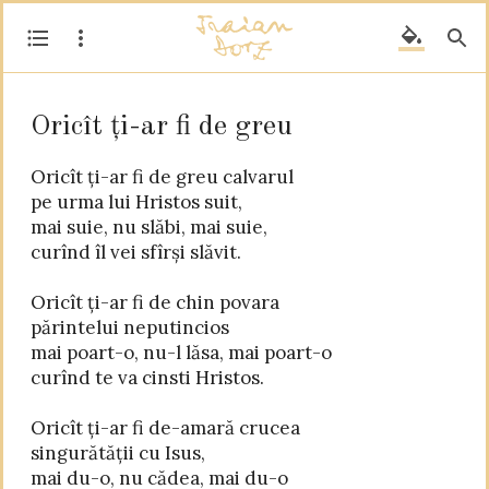
Oricît ți-ar fi de greu
Oricît ți-ar fi de greu calvarul

pe urma lui Hristos suit,

mai suie, nu slăbi, mai suie,

curînd îl vei sfîrși slăvit.

Oricît ți-ar fi de chin povara

părintelui neputincios

mai poart-o, nu-l lăsa, mai poart-o

curînd te va cinsti Hristos.

Oricît ți-ar fi de-amară crucea

singurătății cu Isus,

mai du-o, nu cădea, mai du-o
