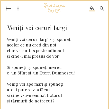
Veniți voi ceruri largi
Veniți voi ceruri largi - și spuneți

acelor ce nu cred din noi

cine v-a-ntins peste adîncuri

și cine-I mai presus de voi?

Și spuneți, și spuneți mereu

e-un Sfînt și-un Etern Dumnezeu!

Veniți voi ape mari și spuneți

a-cui putere v-a făcut

și cine v-a-nsemnat hotarul

și țărmurii de netrecut?
