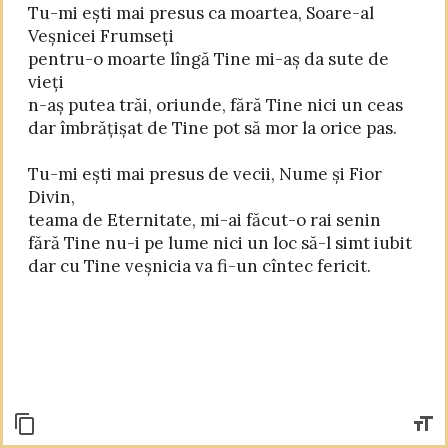
Tu-mi ești mai presus ca moartea, Soare-al 
Veșnicei Frumseți

pentru-o moarte lîngă Tine mi-aș da sute de 
vieți

n-aș putea trăi, oriunde, fără Tine nici un ceas

dar îmbrățișat de Tine pot să mor la orice pas.

Tu-mi ești mai presus de vecii, Nume și Fior 
Divin,

teama de Eternitate, mi-ai făcut-o rai senin

fără Tine nu-i pe lume nici un loc să-l simt iubit
