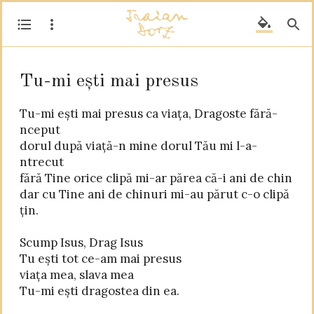
Tu-mi ești mai presus
Tu-mi ești mai presus ca viața, Dragoste fără-
nceput

dorul după viață-n mine dorul Tău mi l-a-
ntrecut

fără Tine orice clipă mi-ar părea că-i ani de chin

dar cu Tine ani de chinuri mi-au părut c-o clipă 
țin.

Scump Isus, Drag Isus

Tu ești tot ce-am mai presus

viața mea, slava mea

Tu-mi ești dragostea din ea.
