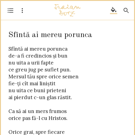
Sfîntă ai mereu porunca
Sfîntă ai mereu porunca

de-a fi credincios și bun

nu uita a urii fapte

ce greu jug pe suflet pun.

Mersul tău spre orice semen

fie-ți cît mai liniștit

nu uita ce buni prieteni

ai pierdut c-un glas răstit.

Ca să ai un mers frumos

orice pas fă-l cu Hristos.

Orice grai, spre fiecare
