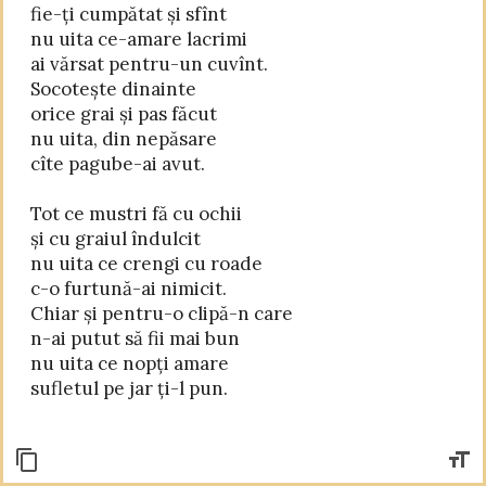
fie-ți cumpătat și sfînt

nu uita ce-amare lacrimi

ai vărsat pentru-un cuvînt.

Socotește dinainte

orice grai și pas făcut

nu uita, din nepăsare

cîte pagube-ai avut.

Tot ce mustri fă cu ochii

și cu graiul îndulcit

nu uita ce crengi cu roade

c-o furtună-ai nimicit.

Chiar și pentru-o clipă-n care

n-ai putut să fii mai bun

nu uita ce nopți amare
