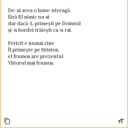
De-ai avea o lume-ntreagă

fără El nimic nu ai

dar dacă-L primești pe Domnul

și-n bordei trăiești ca-n rai.

Fericit e numai cine

Îl primește pe Hristos,

el frumos are prezentul
