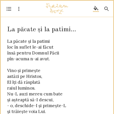
La păcate și la patimi...
La păcate și la patimi

loc în suflet le-ai făcut

însă pentru Domnul Păcii

pîn-acuma n-ai avut.

Vino și primește

astăzi pe Hristos,

El îți dă răsplată

raiul luminos.

Nu-L auzi mereu cum bate

și așteaptă să-I descui,

- o, deschide-I și primește-L

și trăiește voia Lui.
