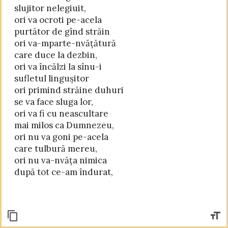
slujitor nelegiuit,

ori va ocroti pe-acela

purtător de gînd străin

ori va-mparte-nvățătură

care duce la dezbin,

ori va încălzi la sînu-i

sufletul lingușitor

ori primind străine duhuri

se va face sluga lor,

ori va fi cu neascultare

mai milos ca Dumnezeu,

ori nu va goni pe-acela

care tulbură mereu,

ori nu va-nvăța nimica

după tot ce-am îndurat,
