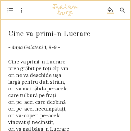
Cine va primi-n Lucrare
- după Galateni 1, 8-9 -
Cine va primi-n Lucrare

prea grăbit pe toți cîți vin

ori ne va deschide ușa

largă pentru duh străin,

ori va mai răbda pe-acela

care tulbură pe frați

ori pe-acei care dezbină

ori pe-acei necumpătați,

ori va-coperi pe-acela

vinovat și necinstit,

ori va mai băga-n Lucrare
