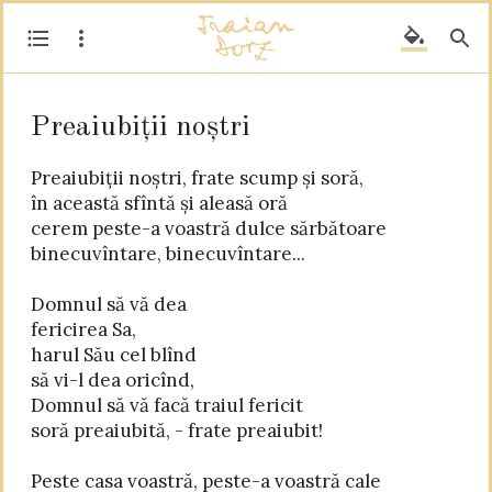
Preaiubiții noștri
Preaiubiții noștri, frate scump și soră,

în această sfîntă și aleasă oră

cerem peste-a voastră dulce sărbătoare

binecuvîntare, binecuvîntare...

Domnul să vă dea

fericirea Sa,

harul Său cel blînd

să vi-l dea oricînd,

Domnul să vă facă traiul fericit

soră preaiubită, - frate preaiubit!

Peste casa voastră, peste-a voastră cale
