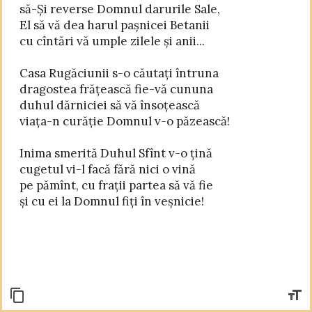
să-Și reverse Domnul darurile Sale,

El să vă dea harul pașnicei Betanii

cu cîntări vă umple zilele și anii...

Casa Rugăciunii s-o căutați întruna

dragostea frățească fie-vă cununa

duhul dărniciei să vă însoțească

viața-n curăție Domnul v-o păzească!

Inima smerită Duhul Sfînt v-o țină

cugetul vi-l facă fără nici o vină

pe pămînt, cu frații partea să vă fie
