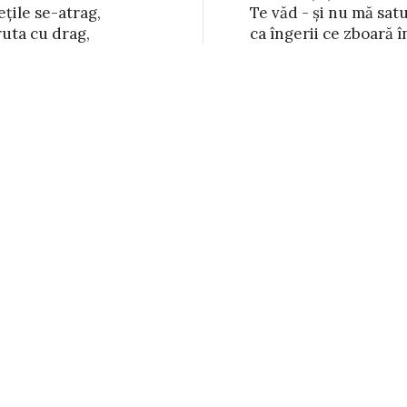
țile se-atrag,

l Tău nicicînd,

uta cu drag,
