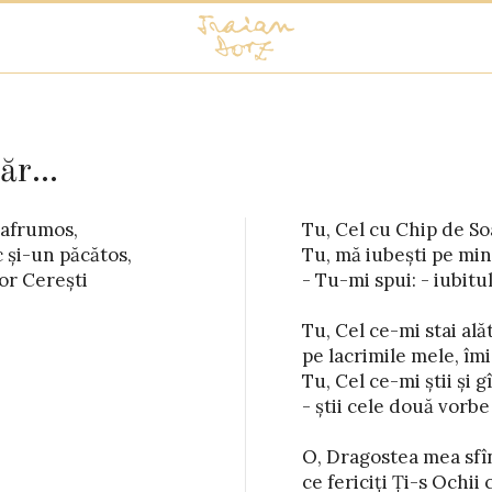
r...
afrumos,

 curcubeu,

 și-un păcătos,

pe mine?

or Cerești

ul Meu?
