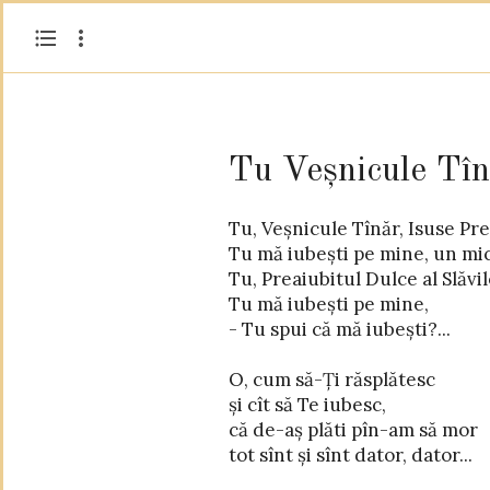
Tu Veșnicule Tînă
Tu, Veșnicule Tînăr, Isuse Pre
Tu, Cel cu Chip de Soare și nimb de
Tu mă iubești pe mine, un mic
Tu, mă iubești 
Tu, Preaiubitul Dulce al Slăvil
- Tu-mi spui: - iubit
Tu mă iubești pe mine,

- Tu spui că mă iubești?...

Tu, Cel ce-mi stai alături, la dreapta cînd mă-nchin

O, cum să-Ți răsplătesc

Tu, Cel ce-mi știi și gîndul, cînd Ochii Ți-i privesc

și cît să Te iubesc,

- știi cele două vorbe ce nici nu le șoptesc...

că de-aș plăti pîn-am să mor

tot sînt și sînt dator, dator...

O, Dragostea mea sfîntă, Iubitule Frumos,
