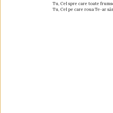
Tu, Cel spre care toate frumse
Te văd - și nu mă satur de Chipu
Tu, Cel pe care roua Te-ar săr