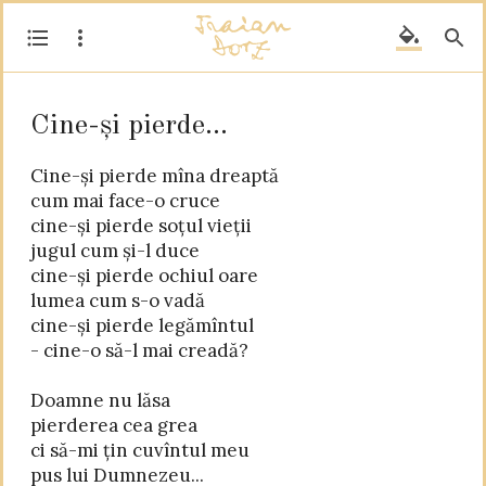
Cine-și pierde...
Cine-și pierde mîna dreaptă

cum mai face-o cruce

cine-și pierde soțul vieții

jugul cum și-l duce

cine-și pierde ochiul oare

lumea cum s-o vadă

cine-și pierde legămîntul

- cine-o să-l mai creadă?

Doamne nu lăsa

pierderea cea grea

ci să-mi țin cuvîntul meu

pus lui Dumnezeu...
