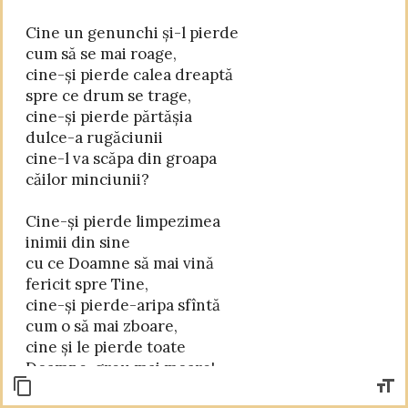
Cine un genunchi și-l pierde

cum să se mai roage,

cine-și pierde calea dreaptă

spre ce drum se trage,

cine-și pierde părtășia

dulce-a rugăciunii

cine-l va scăpa din groapa

căilor minciunii?

Cine-și pierde limpezimea

inimii din sine

cu ce Doamne să mai vină

fericit spre Tine,

cine-și pierde-aripa sfîntă

cum o să mai zboare,

cine și le pierde toate
