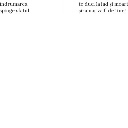
 îndrumarea

iad și moarte

spinge sfatul
