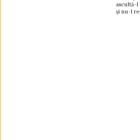
ascultă-I
te duci la 
și nu-I re