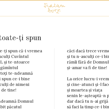
toate-ți spun
e-ți spun că-i vremea

că trece vremea

sculți Cuvîntul

culți ce-i bine

L și te-ntoarce

ră de Domnul

egămîntul

fi de tine!

 toți te-ndeamnă

i spun ce-i bine

 lucru-i vreme

culți de nimeni

tunci și-l face

 de tine!

 și viața

îndeamnă Domnul

 tu n-ai grijă

ăbit păcatul

imp ce-i bine
