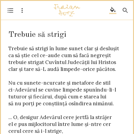
Trebuie să strigi
Trebuie să strigi în lume sunet clar și deslușit

ca să știe cel ce-aude cum să facă negreșit

trebuie strigat Cuvîntul Judecății lui Hristos

clar și tare să-L audă limpede-orice păcătos.

Nu cu sunete-ncurcate și metafore de stil

ci-Adevărul se cuvine limpede spunîndu-li-l

tuturor și fiecărui, după cum e starea lui

să nu porți pe conștiință osîndirea nimănui.

... O, desigur Adevărul cere jertfă la străjer

el e pus mijlocitorul între lume și-ntre cer

cerul cere să i-l strige,
