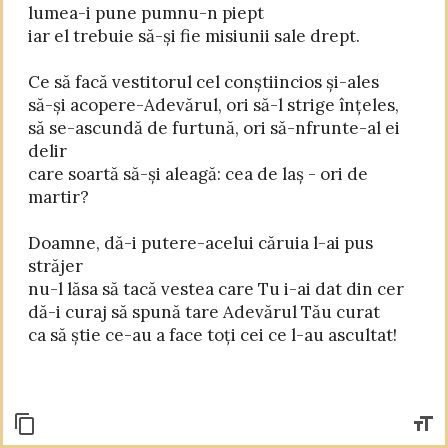
lumea-i pune pumnu-n piept

iar el trebuie să-și fie misiunii sale drept.

Ce să facă vestitorul cel conștiincios și-ales

să-și acopere-Adevărul, ori să-l strige înțeles,

să se-ascundă de furtună, ori să-nfrunte-al ei 
delir

care soartă să-și aleagă: cea de laș - ori de 
martir?

Doamne, dă-i putere-acelui căruia l-ai pus 
străjer

nu-l lăsa să tacă vestea care Tu i-ai dat din cer

dă-i curaj să spună tare Adevărul Tău curat
