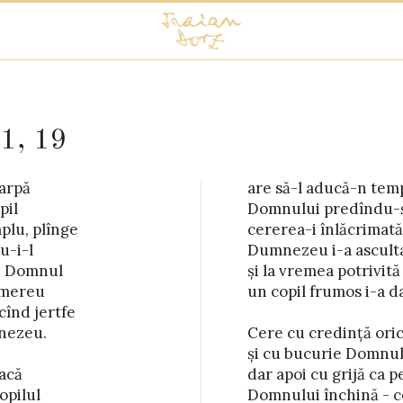
1, 19
arpă

mplu

il

-l

plu, plînge

ăcrimată

-i-l

ltat

re Domnul

trivită

mereu

a dat.

înd jertfe

nezeu.

 vei vrea

acă

prinos

pilul
