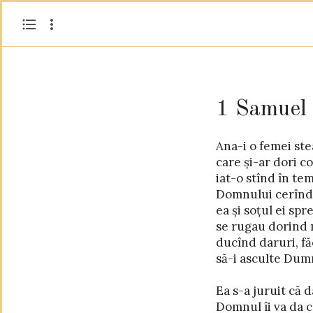
1 Samuel 
Ana-i o femei ste
are să-l aducă-n te
care și-ar dori cop
Domnului predîndu-și
iat-o stînd în tem
cererea-i înl
Domnului cerîndu
Dumnezeu i-a ascu
ea și soțul ei sp
și la vremea po
se rugau dorind 
un copil frumos i-
ducînd daruri, făc
să-i asculte Dum
Cere cu credință orice dar
Ea s-a juruit că d
dar apoi cu grijă ca pe-un sfînt 
Domnul îi va da co