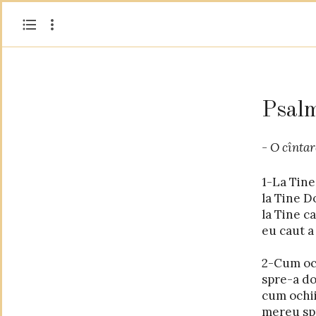
Psal
- O cîntar
1-La Tine 
și ne va
la Tine D
la Tine ca
3-O Doamne
eu caut a
ai Doamne
2-Cum och
sîntem 
spre-a do
cum ochii
4-Sătul n
mereu spr
de-a cel