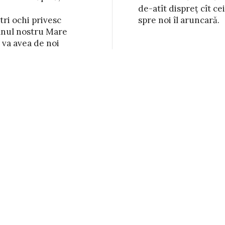
tri ochi privesc

 îl aruncară.

nul nostru Mare

 va avea de noi
