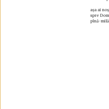
așa ai noș
spre noi
spre Dom
pînă-milă