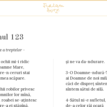
mul 123
e a treptelor -
ochii mi-i ridic

 da-ndurare.

oamne Mare,

re-n ceruri stai

-ndură-Te de noi

 mea scăpare.

 de noi milă

ii robilor privesc

sătui de silă.

mnilor lor mînă,

 roabei se-ațintesc

i-e sufletul, sătul

e-a ei stăpînă,

or răi ocară
