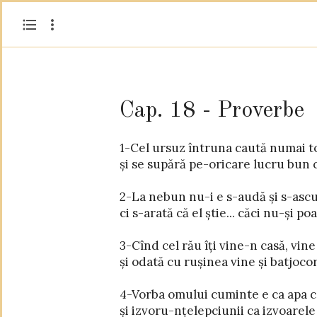
Cap. 18 - Proverbe
1-Cel ursuz întruna caută numai tot 
și se supără pe-oricare lucru bun c
13-Cel care răspunde-n grabă făr-să fi-
2-La nebun nu-i e s-audă și s-ascu
ci s-arată că el știe... căci nu-și poa
14-Duhul omului îl ține și îl sprij
3-Cînd cel rău îți vine-n casă, vine
și odată cu rușinea vine și batjocor
15-Inima-nțeleaptă pururi dobîndește cunoș
4-Vorba omului cuminte e ca apa c
16-Darurile totdeauna îi fac loc la om
și izvoru-nțelepciunii ca izvoarele 
și-i deschid intrarea celor care sînt mai 