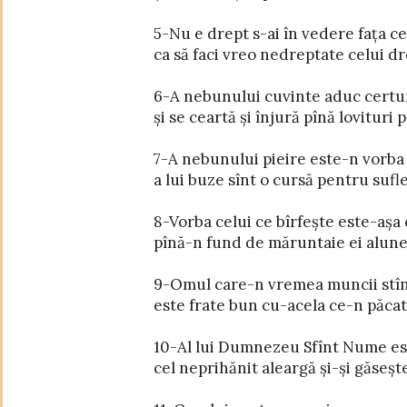
5-Nu e drept s-ai în vedere fața ce
17-Cel ce-și apără pricina pare c-
ca să faci vreo nedreptate celui dre
dar cînd celălalt vorbește, iar i se 
6-A nebunului cuvinte aduc certuri.
18-Sorțul pune totdeauna ne-nțele
și se ceartă și înjură pînă lovituri p
și-ntărește hotărîrea între cei ce au
7-A nebunului pieire este-n vorba 
19-Frații prăbușiți mai greu sînt să-i cîști
a lui buze sînt o cursă pentru sufle
certurile lor mai grele-s ca niște
8-Vorba celui ce bîrfește este-așa c
20-După rodul gurii bune înțeleptul 
pînă-n fund de măruntaie ei alunec
după-a buzelor cuvinte el venit și-a
9-Omul care-n vremea muncii stîn
21-Moartea și viața cuiva stă-n
este frate bun cu-acela ce-n păcate
orișicine o iubește mîncă rodul ce
10-Al lui Dumnezeu Sfînt Nume est
22-Cine-și ia soție bună feri
cel neprihănit aleargă și-și găsește
căci e-un har pe care omul de la Domn