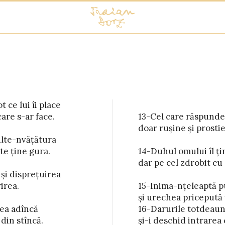
ce lui îi place

are s-ar face.

ascultat nainte

lte-nvățătura

te ține gura.

ină la boală

 și disprețuirea

irea.

tința

ea adîncă

 - și nume

din stîncă.

mari în lume.
