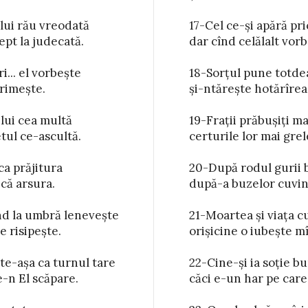
lui rău vreodată

ar avea dreptate

pt la judecată.

răstoarnă toate.

.. el vorbește

gerii-ncheiere

rimește.

 putere.

lui cea multă

gi, ca o cetate,

tul ce-ascultă.

 zăvoare late.

a prăjitura

se hrănește

ă arsura.

gonisește.

d la umbră lenevește

 a gurii lui putere

 risipește.

 și-l cere.

e-așa ca turnul tare

cirea și-o găsește

-n El scăpare.

ul îl primește.
