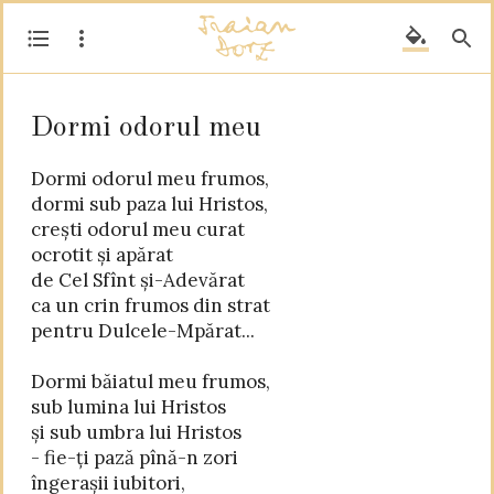
Dormi odorul meu
Dormi odorul meu frumos,

dormi sub paza lui Hristos,

crești odorul meu curat

ocrotit și apărat

de Cel Sfînt și-Adevărat

ca un crin frumos din strat

pentru Dulcele-Mpărat...

Dormi băiatul meu frumos,

sub lumina lui Hristos

și sub umbra lui Hristos

- fie-ți pază pînă-n zori

îngerașii iubitori,
