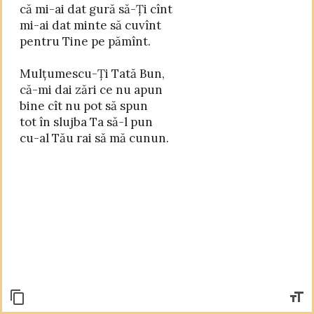
că mi-ai dat gură să-Ți cînt

mi-ai dat minte să cuvînt

pentru Tine pe pămînt.

Mulțumescu-Ți Tată Bun,

că-mi dai zări ce nu apun

bine cît nu pot să spun

tot în slujba Ta să-l pun
